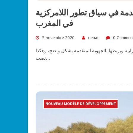
قدمة في سياق تطور اللامركزية
في المغرب
5 novembre 2020
debat
0 Commen
 مسألة اللامركزية الترابية ويربطها بالجهوية المتقدمة بشكل واضح، وهكذا
نصت…
NOUVEAU MODÈLE DE DÉVELOPPEMENT