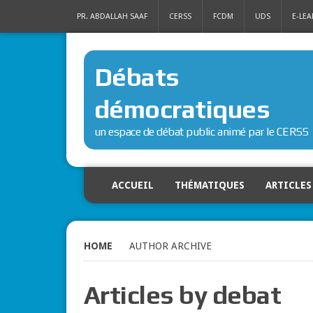
PR. ABDALLAH SAAF
CERSS
FCDM
UDS
E-LE
Débats
démocratiques
un espace de débat public animé par le CERSS
ACCUEIL
THÉMATIQUES
ARTICLES
HOME
AUTHOR ARCHIVE
Articles by debat