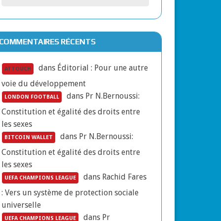
oie de développement
COMMENTAIRES RÉCENTS
ation d’un nouveau modèle de l’entreprise
dans
Éditorial : Pour une autre
ATTOUCH
voie du développement
dans
Pr N.Bernoussi:
LONDON FOOTBALL
Constitution et égalité des droits entre
oppement
les sexes
dans
Pr N.Bernoussi:
BITCOIN WALLET
Constitution et égalité des droits entre
les sexes
des et complexité de la pandémie COVI19
dans
Rachid Fares
UEFA CHAMPIONS LEAGUE
: Vers un système de protection sociale
universelle
dans
Pr
UEFA CHAMPIONS LEAGUE