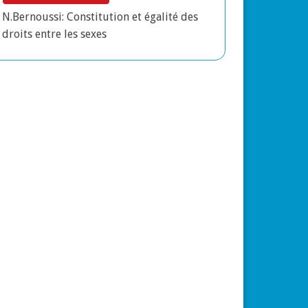
 autrement : opportunités pour le Maroc
N.Bernoussi: Constitution et égalité des
droits entre les sexes
ne au temps de la pandémie du Covid-19
أحمد الطلحي : المجتمع المد
عبد العلي حامي الدين: الجهوي