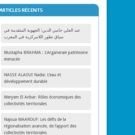
ARTICLES RÉCENTS
عبد العلي حامي الدين: الجهوية المتقدمة في
che territoriale dans le développement,
سياق تطور اللامركزية في المغرب
Mustapha BRAHMA : L’Arganeraie patrimoine
menacée
logique
NASSE ALAOUI Nadia: L’eau et
développement durable
Meryem El Anbar: Rôles économiques des
veloppement de l’économie et de la société
collectivités territoriales
Najoua MAAROUF: Les défis de la
régionalisation avancée, de l’apport des
collectivités territoriales