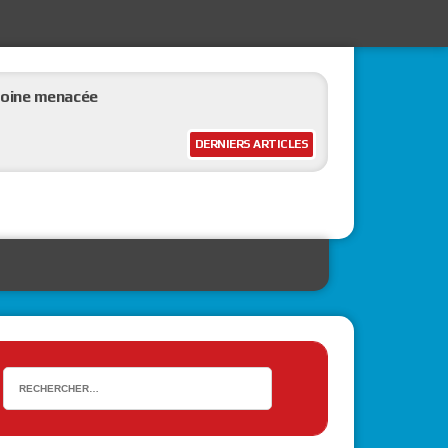
moine menacée
DERNIERS ARTICLES
ement durable
ollectivités territoriales
isation avancée, de l’apport des