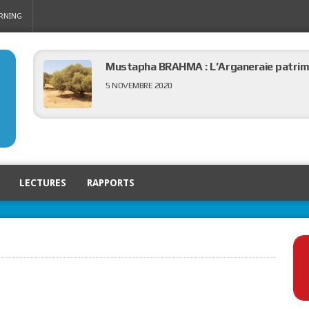
ARNING
Mustapha BRAHMA : L’Arganeraie patri
5 NOVEMBRE 2020
NASSE ALAOUI Nadia: L’eau et développ
5 NOVEMBRE 2020
LECTURES
RAPPORTS
Meryem El Anbar: Rôles économiques des c
5 NOVEMBRE 2020
Najoua MAAROUF: Les défis de la régional